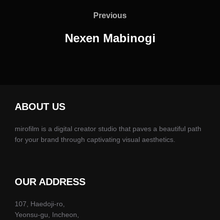
탐
Previous
Previous
색
Nexen Mabinogi
ABOUT US
mirofilm is a digital creator studio that paves a beautiful path
for your brand through captivating visual aesthetics.
OUR ADDRESS
107, Haedoji-ro,
Yeonsu-gu, Incheon,